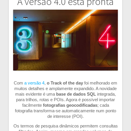
A versão 4.0 está pronta
Navegação
de
artigos
Com
a versão 4
,
o Track of the day
foi melhorado em
muitos detalhes e amplamente expandido. A novidade
mais evidente é uma
base de dados SQL
integrada,
para trilhos, rotas e POIs. Agora é possível importar
facilmente
fotografias geocodificadas
; cada
fotografia transforma-se automaticamente num ponto
de interesse (POI).
Os termos de pesquisa dinâmicos permitem consultas