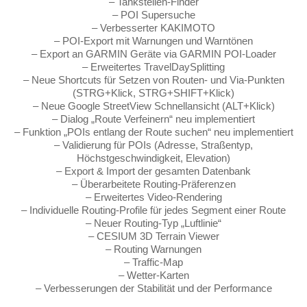
– Tankstellen-Finder
– POI Supersuche
– Verbesserter KAKIMOTO
– POI-Export mit Warnungen und Warntönen
– Export an GARMIN Geräte via GARMIN POI-Loader
– Erweitertes TravelDaySplitting
– Neue Shortcuts für Setzen von Routen- und Via-Punkten
(STRG+Klick, STRG+SHIFT+Klick)
– Neue Google StreetView Schnellansicht (ALT+Klick)
– Dialog „Route Verfeinern“ neu implementiert
– Funktion „POIs entlang der Route suchen“ neu implementiert
– Validierung für POIs (Adresse, Straßentyp,
Höchstgeschwindigkeit, Elevation)
– Export & Import der gesamten Datenbank
– Überarbeitete Routing-Präferenzen
– Erweitertes Video-Rendering
– Individuelle Routing-Profile für jedes Segment einer Route
– Neuer Routing-Typ „Luftlinie“
– CESIUM 3D Terrain Viewer
– Routing Warnungen
– Traffic-Map
– Wetter-Karten
– Verbesserungen der Stabilität und der Performance