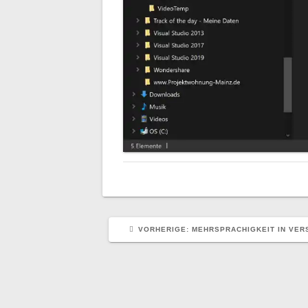
VORHERIGER
VORHERIGE:
MEHRSPRACHIGKEIT IN VERS
BEITRAG: