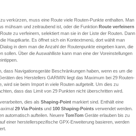
zu verkürzen, muss eine Route viele Routen-Punkte enthalten. Man
us mühsam und zeitraubend ist, oder die Funktion
Route verfeinern
ute zu verfeinern, selektiert man sie in der Liste der Routen. Dann
 die Hauptkarte. Es öffnet sich ein Kontextmenü, dort wählt man
n Dialog in dem man die Anzahl der Routenpunkte eingeben kann, die
 sollen. Über die Auswahlliste kann man eine der Voreinstellungen
eintippen.
n, dass Navigationsgeräte Beschränkungen haben, wenn es um die
i Geräten des Herstellers GARMIN liegt das Maximum bei 29 Routen-
 wird sie beim Import in viele Routen aufgeteilt. Um dies zu
hten, dass das Limit von 29 Punkten nicht überschritten wird.
rarbeiten, dies als
Shaping-Point
markiert sind. Enthält eine
maximal
29 Via-Points
und
100 Shaping-Points
verwendet werden.
en automatisch aufteilen. Neuere
TomTom
Geräte erlauben bis zu
auf einer herstellerspezifische GPX-Erweiterung basieren, werden
rt.