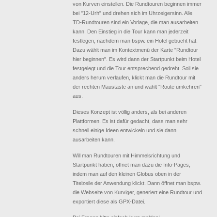
von Kurven einstellen. Die Rundtouren beginnen immer
bei "12-Urh" und drehen sich im Uhrzeigersinn. Alle
TD-Rundtouren sind ein Vorlage, die man ausarbeiten
kann. Den Einstieg in die Tour kann man jederzeit
festlegen, nachdem man bspw. ein Hotel gebucht hat.
Dazu wählt man im Kontextmenü der Karte "Rundtour
hier beginnen". Es wird dann der Startpunkt beim Hotel
festgelegt und die Tour entsprechend gedreht. Soll sie
anders herum verlaufen, klickt man die Rundtour mit
der rechten Maustaste an und wählt "Route umkehren"
aus.
Dieses Konzept ist völlig anders, als bei anderen
Plattformen. Es ist dafür gedacht, dass man sehr
schnell einige Ideen entwickeln und sie dann
ausarbeiten kann.
Will man Rundtouren mit Himmelsrichtung und
Startpunkt haben, öffnet man dazu die Info-Pages,
indem man auf den kleinen Globus oben in der
Titelzeile der Anwendung klickt. Dann öffnet man bspw.
die Webseite von Kurviger, generiert eine Rundtour und
exportiert diese als GPX-Datei.