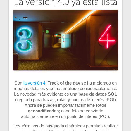
La versión 4.0 ya está lista
Navegación
de
entradas
Con
la versión 4
,
Track of the day
se ha mejorado en
muchos detalles y se ha ampliado considerablemente.
La novedad más evidente es una
base de datos SQL
integrada para trazas, rutas y puntos de interés (POI).
Ahora se pueden importar fácilmente
fotos
geocodificadas
; cada foto se convierte
automáticamente en un punto de interés (POI).
Los términos de búsqueda dinámicos permiten realizar