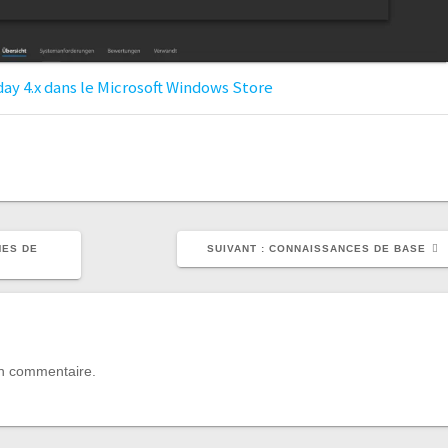
day 4.x dans le Microsoft Windows Store
ARTICLE
MES DE
SUIVANT :
CONNAISSANCES DE BASE
SUIVANT
:
un commentaire.