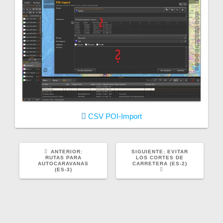
CSV
POI-Import
POST
SIGUIENTE
ANTERIOR:
SIGUIENTE:
EVITAR
ANTERIOR:
POST:
RUTAS PARA
LOS CORTES DE
AUTOCARAVANAS
CARRETERA (ES-2)
(ES-3)