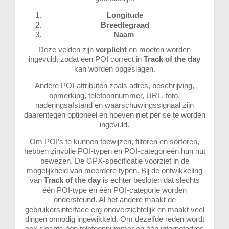
Longitude
Breedtegraad
Naam
Deze velden zijn
verplicht
en moeten worden
ingevuld, zodat een POI correct in
Track of the day
kan worden opgeslagen.
Andere POI-attributen zoals adres, beschrijving,
opmerking, telefoonnummer, URL, foto,
naderingsafstand en waarschuwingssignaal zijn
daarentegen optioneel en hoeven niet per se te worden
ingevuld.
Om POI’s te kunnen toewijzen, filteren en sorteren,
hebben zinvolle POI-typen en POI-categorieën hun nut
bewezen. De GPX-specificatie voorziet in de
mogelijkheid van meerdere typen. Bij de ontwikkeling
van
Track of the day
is echter besloten dat slechts
één POI-type en één POI-categorie worden
ondersteund. Al het andere maakt de
gebruikersinterface erg onoverzichtelijk en maakt veel
dingen onnodig ingewikkeld. Om dezelfde reden wordt
ook slechts één telefoonnummer en één internetadres