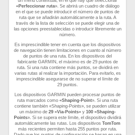
un menú contextual, en el que hay que seleccionar
«Perfeccionar ruta
». Se abrirá un cuadro de diálogo
en el que se puede introducir el número de puntos de
ruta que se añadirán automáticamente a la ruta. A
través de la lista de selección se puede elegir una de
las opciones preestablecidas o introducir libremente un
número.
Es imprescindible tener en cuenta que los dispositivos
de navegación tienen limitaciones en cuanto al número
de puntos de una ruta. En los dispositivos del
fabricante GARMIN, el máximo es de 29 puntos de
ruta. Si una ruta contiene más puntos, se dividirá en
varias rutas al realizar la importación. Para evitarlo, es
imprescindible asegurarse de no superar el límite de
29 puntos.
Los dispositivos GARMIN pueden procesar puntos de
ruta marcados como
«Shaping-Point
». Si una ruta
contiene también «Shaping-Points», se pueden utilizar
un máximo de
29 «Via-Points»
y
100 «Shaping-
Points
». Si se supera este límite, el dispositivo dividirá
automáticamente las rutas. Los dispositivos
TomTom
más recientes permiten hasta 255 puntos por ruta.
Dado que los puntos de configuración se basan en una