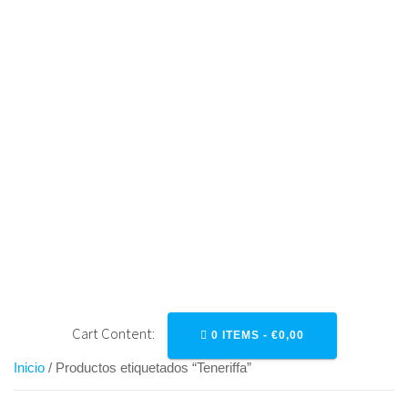
Saltar
al
contenido
TENERIFFA
Cart Content:
0 ITEMS -
€
0,00
Inicio
/ Productos etiquetados “Teneriffa”