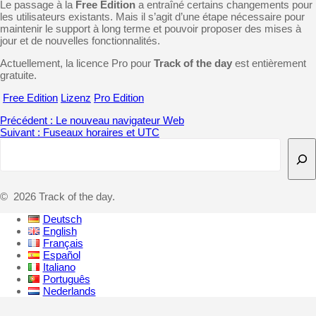
Le passage à la
Free Edition
a entraîné certains changements pour
les utilisateurs existants. Mais il s’agit d’une étape nécessaire pour
maintenir le support à long terme et pouvoir proposer des mises à
jour et de nouvelles fonctionnalités.
Actuellement, la licence Pro pour
Track of the day
est entièrement
gratuite.
Free Edition
Lizenz
Pro Edition
Navigation
Article
Précédent :
Le nouveau navigateur Web
Article
précédent
Suivant :
Fuseaux horaires et UTC
de
Rechercher
suivant
:
:
l’article
© 2026 Track of the day.
Deutsch
English
Français
Español
Italiano
Português
Nederlands