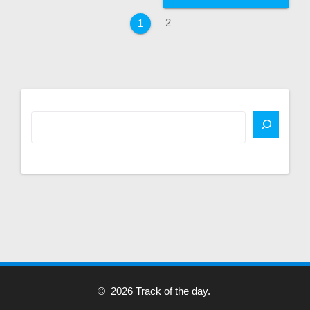
au
Page
2
Page
1
sein
des
articles
© 2026 Track of the day.