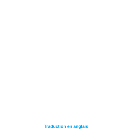
Skip
to
content
EXPORTER LES
ITINÉRAIRES
Traduction en anglais