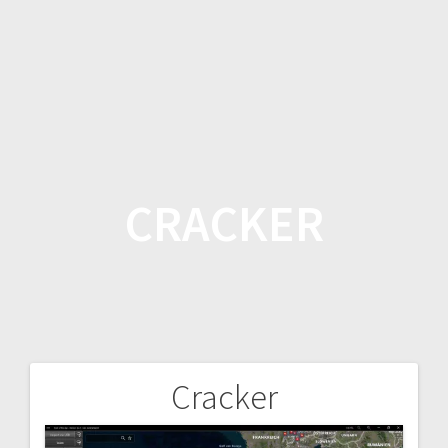
Salta
al
contenuto
CRACKER
Cracker
Navigazione
articoli