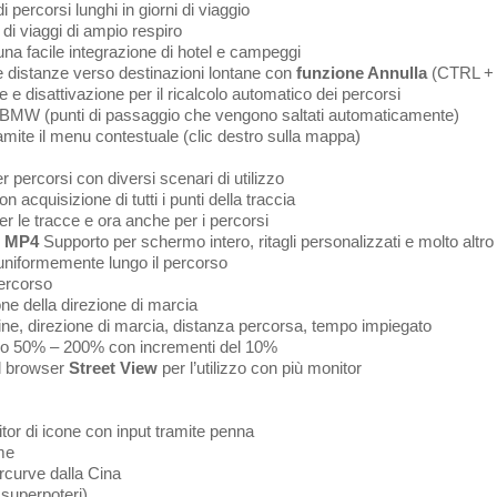
i percorsi lunghi in giorni di viaggio
 di viaggi di ampio respiro
na facile integrazione di hotel e campeggi
le distanze verso destinazioni lontane con
funzione Annulla
(CTRL + 
 e disattivazione per il ricalcolo automatico dei percorsi
BMW (punti di passaggio che vengono saltati automaticamente)
amite il menu contestuale (clic destro sulla mappa)
r percorsi con diversi scenari di utilizzo
n acquisizione di tutti i punti della traccia
r le tracce e ora anche per i percorsi
o
MP4
Supporto per schermo intero, ritagli personalizzati e molto altro
e uniformemente lungo il percorso
percorso
ne della direzione di marcia
udine, direzione di marcia, distanza percorsa, tempo impiegato
vallo 50% – 200% con incrementi del 10%
l browser
Street View
per l’utilizzo con più monitor
tor di icone con input tramite penna
me
ercurve dalla Cina
superpoteri)