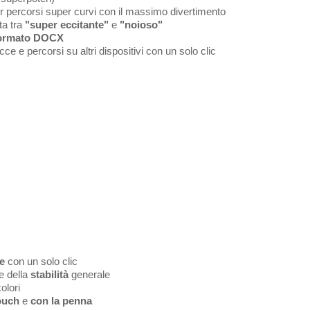
er percorsi super curvi con il massimo divertimento
ta tra
"super eccitante"
e
"noioso"
ormato DOCX
cce e percorsi su altri dispositivi con un solo clic
le
con un solo clic
e della
stabilità
generale
olori
touch
e
con la penna