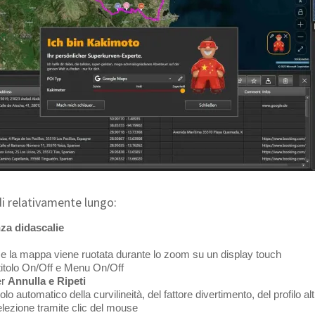
di relativamente lungo:
nza didascalie
e la mappa viene ruotata durante lo zoom su un display touch
titolo On/Off e Menu On/Off
er
Annulla e Ripeti
o automatico della curvilineità, del fattore divertimento, del profilo al
elezione tramite clic del mouse