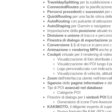
TraveldaySplitting
per la suddivisione d
ConnectedRoutes
per la pianificazione
Percorsi precedenti
e
successivi
per u
QuickRouting
per una facile stima del
AutoRouting
con pulsante di attivazione
AutoShaping
per Garmin e navigatore 
Impostazione della
posizione
attuale tr
Divisione e unione
di tracce e percorsi
Finestra di dialogo di esportazione
pe
Conversione 1:1
di tracce in percorsi co
Animazione
e
rendering MP4
anche pe
Cockpit
virtuale per il rendering di vide
Visualizzazione di foto distribuit
Visualizzazione dei POI lungo il 
Logo personalizzato con indicazio
Visualizzazione di velocità, altit
Zoom
dell’interfaccia utente nell’inter
Sgancio
delle
pagine informative
e de
Tipi di POI
avanzati nel database
Categorie POI
Finestre di dialogo per
i simboli POI
Edi
Generatore di icone Font-Aweso
KAKIMOTO,
il diligente esperto di sup
Nuovo formato file KAK (POI con 