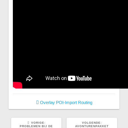
Overlay
POI-Import
Routing
VORIG
VOLGEND
VORIGE:
VOLGENDE:
BERICHT:
BERICHT:
PROBLEMEN BIJ DE
AVONTURENPAKKET