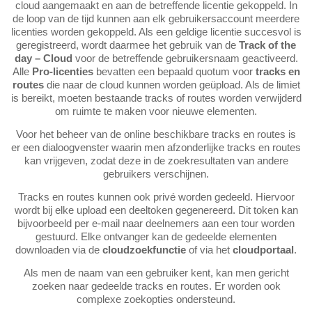
cloud aangemaakt en aan de betreffende licentie gekoppeld. In
de loop van de tijd kunnen aan elk gebruikersaccount meerdere
licenties worden gekoppeld. Als een geldige licentie succesvol is
geregistreerd, wordt daarmee het gebruik van de
Track of the
day – Cloud
voor de betreffende gebruikersnaam geactiveerd.
Alle
Pro-licenties
bevatten een bepaald quotum voor
tracks en
routes
die naar de cloud kunnen worden geüpload. Als de limiet
is bereikt, moeten bestaande tracks of routes worden verwijderd
om ruimte te maken voor nieuwe elementen.
Voor het beheer van de online beschikbare tracks en routes is
er een dialoogvenster waarin men afzonderlijke tracks en routes
kan vrijgeven, zodat deze in de zoekresultaten van andere
gebruikers verschijnen.
Tracks en routes kunnen ook privé worden gedeeld. Hiervoor
wordt bij elke upload een deeltoken gegenereerd. Dit token kan
bijvoorbeeld per e-mail naar deelnemers aan een tour worden
gestuurd. Elke ontvanger kan de gedeelde elementen
downloaden via de
cloudzoekfunctie
of via het
cloudportaal
.
Als men de naam van een gebruiker kent, kan men gericht
zoeken naar gedeelde tracks en routes. Er worden ook
complexe zoekopties ondersteund.