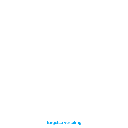
Spring
naar
inhoud
LICENTIES
BEHEREN
Engelse vertaling