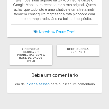
telemóvel num suporte da SP-Connect e utilize o
Google Maps para reencontrar a rota original. Quem
achar que tudo isto é uma chatice e uma treta inútil,
também conseguirá regressar à rota planeada com
um bom mapa rodoviário na bolsa do depósito.
KnowHow
Route
Track
PREVIOUS
NEXT
PREVIOUS:
NEXT:
QUEBRA-
POST:
POST:
RESOLVER
SENHAS
PROBLEMAS COM A
BASE DE DADOS
(PT-2)
Deixe um comentário
Tem de
iniciar a sessão
para publicar um comentário.