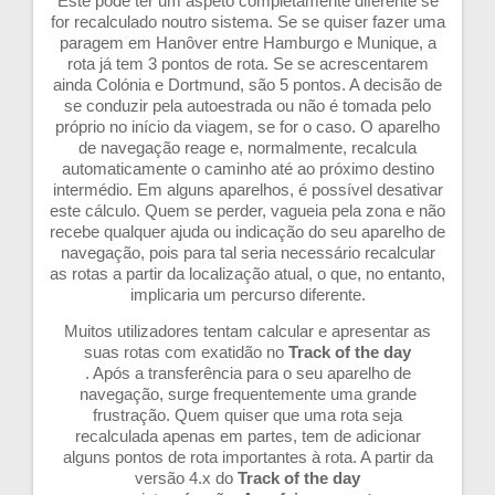
Este pode ter um aspeto completamente diferente se
for recalculado noutro sistema. Se se quiser fazer uma
paragem em Hanôver entre Hamburgo e Munique, a
rota já tem 3 pontos de rota. Se se acrescentarem
ainda Colónia e Dortmund, são 5 pontos. A decisão de
se conduzir pela autoestrada ou não é tomada pelo
próprio no início da viagem, se for o caso. O aparelho
de navegação reage e, normalmente, recalcula
automaticamente o caminho até ao próximo destino
intermédio. Em alguns aparelhos, é possível desativar
este cálculo. Quem se perder, vagueia pela zona e não
recebe qualquer ajuda ou indicação do seu aparelho de
navegação, pois para tal seria necessário recalcular
as rotas a partir da localização atual, o que, no entanto,
implicaria um percurso diferente.
Muitos utilizadores tentam calcular e apresentar as
suas rotas com exatidão no
Track of the day
. Após a transferência para o seu aparelho de
navegação, surge frequentemente uma grande
frustração. Quem quiser que uma rota seja
recalculada apenas em partes, tem de adicionar
alguns pontos de rota importantes à rota. A partir da
versão 4.x do
Track of the day