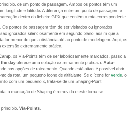
princípio, de um ponto de passagem. Ambos os pontos têm um
ongitude e latitude. A diferença entre um ponto de passagem e
rcação dentro do ficheiro GPX que contém a rota correspondente.
o. Os pontos de passagem têm de ser visitados ou ignorados
ão ignorados silenciosamente em segundo plano, assim que a
ta for menor do que a distância até ao ponto de modelagem. Aqui, os
extensão extremamente prática.
eCamp
, os Via-Points têm de ser laboriosamente marcados, passo a
 the day
oferece uma solução extremamente prática: o
Auto-
ado nas opções de roteamento. Quando está ativo, é possível abrir
onto da rota, um pequeno ícone de altifalante. Se o ícone for
verde
, o
ento
com um pequeno
x
, trata-se de um Shaping-Point.
ota, a marcação de Shaping é removida e este torna-se
 princípio,
Via-Points
.