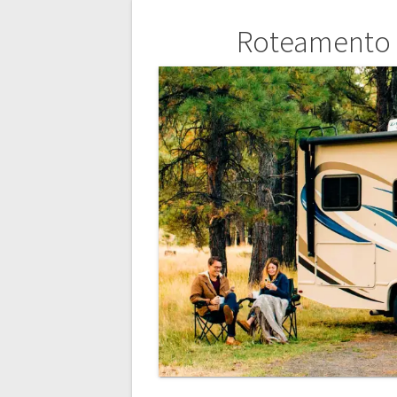
Navegação
Roteamento p
de
artigos