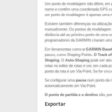
Um ponto de modelagem não difere, em 
nome e contêm uma coordenada GPS com l
um ponto de modelagem é apenas uma ma
Existem também diferenças na utilizaçã
manualmente. Os pontos de modelagem s
distância até ao próximo ponto de uma ro
programadores da GARMIN criaram uma 
Em ferramentas como
o GARMIN Bas
passo, como Shaping-Points.
O Track of
Shaping
. O
Auto-Shaping
pode ser ativ
rotas no editor de rotas e ver, em cada p
ponto da rota é um Via-Point. Se for
cinz
Se configurar uma
pausa
num ponto da r
automaticamente um Via-Point.
O ponto de partida e o destino
são, por
Exportar