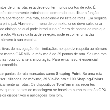
os de uma rota, esta deve conter muitos pontos de rota. É
e é extremamente trabalhoso e demorado, ou utilizar a função
ara aperfeiçoar uma rota, selecione-a na lista de rotas. Em seguida,
pa principal. Abre-se um menu de contexto, onde deve selecionar
de diálogo na qual pode introduzir o número de pontos de rota que
 rota. Através da lista de seleção, pode escolher uma das
m número à sua escolha.
sitivos de navegação têm limitações no que diz respeito ao número
s da marca GARMIN, o máximo é de 29 pontos de rota. Se uma rota
rias rotas durante a importação. Para evitar isso, é essencial
ja excedido.
ar pontos de rota marcados como
Shaping-Point
. Se uma rota
ser utilizados, no máximo
, 29 Via-Points
e
100 Shaping-Points
.
aticamente as rotas. Os dispositivos
TomTom
mais recentes
 vez que os pontos de modelagem se baseiam numa extensão GPX
pelos dispositivos e aplicações TomTom.