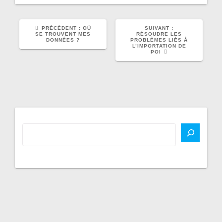
ARTICLE
ARTICLE
PRÉCÉDENT :
OÙ
SUIVANT :
PRÉCÉDENT
SUIVANT
SE TROUVENT MES
RÉSOUDRE LES
:
:
DONNÉES ?
PROBLÈMES LIÉS À
L’IMPORTATION DE
POI