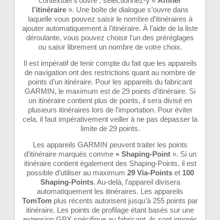
contextuel s’ouvre ; sélectionnez-y «
Affiner
l’itinéraire
». Une boîte de dialogue s’ouvre dans
laquelle vous pouvez saisir le nombre d’itinéraires à
ajouter automatiquement à l’itinéraire. À l’aide de la liste
déroulante, vous pouvez choisir l’un des préréglages
ou saisir librement un nombre de votre choix.
Il est impératif de tenir compte du fait que les appareils
de navigation ont des restrictions quant au nombre de
points d’un itinéraire. Pour les appareils du fabricant
GARMIN, le maximum est de 29 points d’itinéraire. Si
un itinéraire contient plus de points, il sera divisé en
plusieurs itinéraires lors de l’importation. Pour éviter
cela, il faut impérativement veiller à ne pas dépasser la
limite de 29 points.
Les appareils GARMIN peuvent traiter les points
d’itinéraire marqués comme
« Shaping-Point
». Si un
itinéraire contient également des Shaping-Points, il est
possible d’utiliser au maximum
29 Via-Points
et
100
Shaping-Points
. Au-delà, l’appareil divisera
automatiquement les itinéraires. Les appareils
TomTom
plus récents autorisent jusqu’à 255 points par
itinéraire. Les points de profilage étant basés sur une
extension GPX spécifique au fabricant, ils sont ignorés