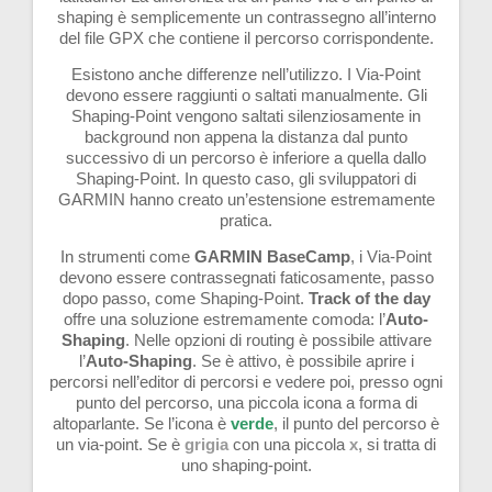
shaping è semplicemente un contrassegno all’interno
del file GPX che contiene il percorso corrispondente.
Esistono anche differenze nell’utilizzo. I Via-Point
devono essere raggiunti o saltati manualmente. Gli
Shaping-Point vengono saltati silenziosamente in
background non appena la distanza dal punto
successivo di un percorso è inferiore a quella dallo
Shaping-Point. In questo caso, gli sviluppatori di
GARMIN hanno creato un’estensione estremamente
pratica.
In strumenti come
GARMIN BaseCamp
, i Via-Point
devono essere contrassegnati faticosamente, passo
dopo passo, come Shaping-Point.
Track of the day
offre una soluzione estremamente comoda: l’
Auto-
Shaping
. Nelle opzioni di routing è possibile attivare
l’
Auto-Shaping
. Se è attivo, è possibile aprire i
percorsi nell’editor di percorsi e vedere poi, presso ogni
punto del percorso, una piccola icona a forma di
altoparlante. Se l’icona è
verde
, il punto del percorso è
un via-point. Se è
grigia
con una piccola
x
, si tratta di
uno shaping-point.