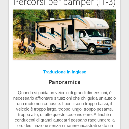
Percorsi per camper (IT-3)
Navigazione
articoli
Traduzione in inglese
Panoramica
Quando si guida un veicolo di grandi dimensioni, è
necessario affrontare situazioni che chi guida un’auto o
una moto non conosce. I ponti sono troppo bassi, il
veicolo è troppo largo, troppo lungo, troppo pesante,
troppo alto, o tutte queste cose insieme. Affinché i
conducenti di grandi autocarri possano raggiungere la
loro destinazione senza rimanere incastrati sotto un