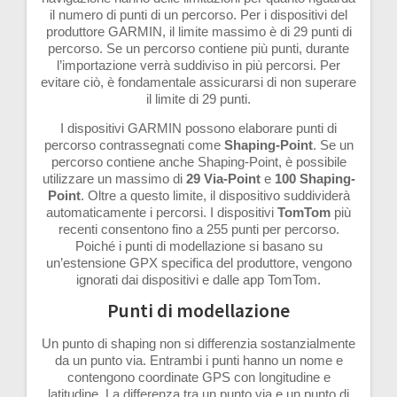
il numero di punti di un percorso. Per i dispositivi del
produttore GARMIN, il limite massimo è di 29 punti di
percorso. Se un percorso contiene più punti, durante
l’importazione verrà suddiviso in più percorsi. Per
evitare ciò, è fondamentale assicurarsi di non superare
il limite di 29 punti.
I dispositivi GARMIN possono elaborare punti di
percorso contrassegnati come
Shaping-Point
. Se un
percorso contiene anche Shaping-Point, è possibile
utilizzare un massimo di
29 Via-Point
e
100 Shaping-
Point
. Oltre a questo limite, il dispositivo suddividerà
automaticamente i percorsi. I dispositivi
TomTom
più
recenti consentono fino a 255 punti per percorso.
Poiché i punti di modellazione si basano su
un’estensione GPX specifica del produttore, vengono
ignorati dai dispositivi e dalle app TomTom.
Punti di modellazione
Un punto di shaping non si differenzia sostanzialmente
da un punto via. Entrambi i punti hanno un nome e
contengono coordinate GPS con longitudine e
latitudine. La differenza tra un punto via e un punto di