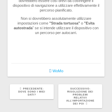
dovrebbero essere così brevi da costringere il
dispositivo di navigazione a utilizzare effettivamente il
percorso pianificato.
Non si dovrebbero assolutamente utilizzare
impostazioni come
"Strada tortuosa"
o
"Evita
autostrada
" se si intende utilizzare il dispositivo con
un percorso per autocarri.
WoMo
ARTICOLO
ARTICOLO
PRECEDENTE:
SUCCESSIVO:
PRECEDENTE:
SUCCESSIVO:
DOVE SONO I MIEI
RISOLUZIONE DEI
DATI?
PROBLEMI
RELATIVI
ALL’IMPORTAZIONE
DEI POI