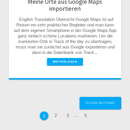
Meine Orte aus Google Maps
importieren
English Translation Übersicht Google Maps ist auf
Reisen ein sehr praktischer Begleiter und man kann
auf dem eigenen Smartphone in der Google Maps App
ganz einfach schöne Locations markieren. Um die
markierten Orte in Track of the day zu übertragen,
muss man sie zunächst aus Google exportieren und
dann in die Datenbank von Track…
WEITERLESEN
Beitrags-
ÄLTERE BEITRÄGE
Navigation
Seite
Seite
Seite
2
3
…
5
Seite
1