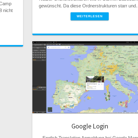
eCamp
gewünscht. Da diese Ordnerstrukturen starr un
8 nicht
WEITERLESEN
Google Login
English Translation Anmeldung bei Google Map