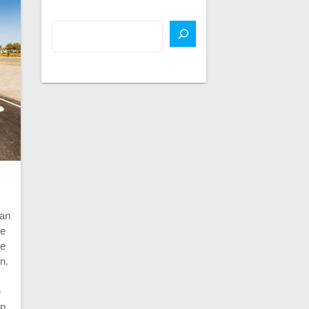
man
he
he
n.
e
mp