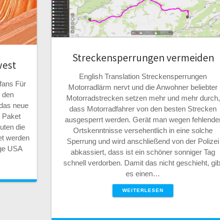
Streckensperrungen vermeiden
west
English Translation Streckensperrungen
ofans Für
Motorradlärm nervt und die Anwohner beliebter
n den
Motorradstrecken setzen mehr und mehr durch,
 das neue
dass Motorradfahrer von den besten Strecken
 Paket
ausgesperrt werden. Gerät man wegen fehlende
uten die
Ortskenntnisse versehentlich in eine solche
et werden
Sperrung und wird anschließend von der Polizei
age USA
abkassiert, dass ist ein schöner sonniger Tag
schnell verdorben. Damit das nicht geschieht, gib
es einen…
WEITERLESEN