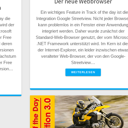
Der neue Webbrowser
n
Ein wichtiges Feature in Track of the day ist di
Integration Google Streetview. Nicht jeder Brows
ay die
kann problemlos in ein Fenster einer Anwendun
wird der
integriert werden. Daher wurde zunächst der
rosoft
Standard-Web-Browser genutzt, der vom Microso
r Free
.NET Framework unterstützt wird. Im Kern ist di
d deren
der Internet-Explorer, ein leider inzwischen etwa
rsionen
veralteter Web-Browser, der von den Google-
 Wachstum
Streetview…
r Free
ersion…
WEITERLESEN