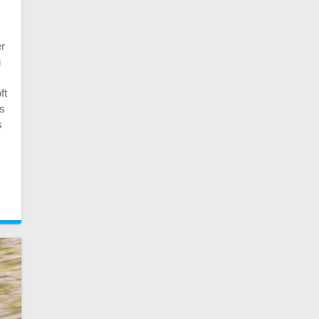
e
er
g
ft
es
s