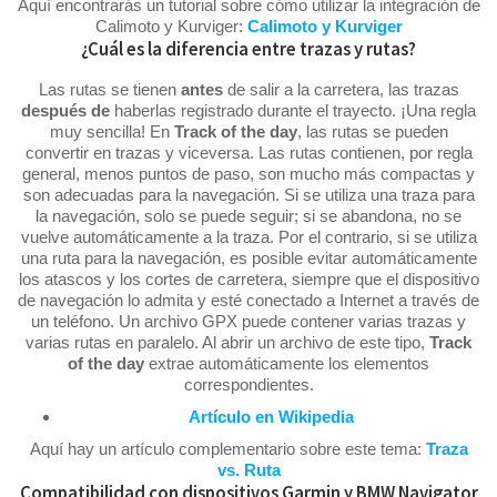
Aquí encontrarás un tutorial sobre cómo utilizar la integración de
Calimoto y Kurviger:
Calimoto y Kurviger
¿Cuál es la diferencia entre trazas y rutas?
Las rutas se tienen
antes
de salir a la carretera, las trazas
después
de
haberlas registrado durante el trayecto. ¡Una regla
muy sencilla! En
Track of the day
, las rutas se pueden
convertir en trazas y viceversa. Las rutas contienen, por regla
general, menos puntos de paso, son mucho más compactas y
son adecuadas para la navegación. Si se utiliza una traza para
la navegación, solo se puede seguir; si se abandona, no se
vuelve automáticamente a la traza. Por el contrario, si se utiliza
una ruta para la navegación, es posible evitar automáticamente
los atascos y los cortes de carretera, siempre que el dispositivo
de navegación lo admita y esté conectado a Internet a través de
un teléfono. Un archivo GPX puede contener varias trazas y
varias rutas en paralelo. Al abrir un archivo de este tipo,
Track
of the day
extrae automáticamente los elementos
correspondientes.
Artículo en Wikipedia
Aquí hay un artículo complementario sobre este tema:
Traza
vs. Ruta
Compatibilidad con dispositivos Garmin y BMW Navigator