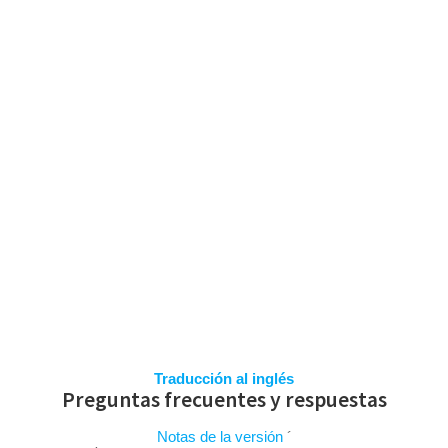
Saltar
al
contenido
PREGUNTAS
FRECUENTES
Traducción al inglés
Preguntas frecuentes y respuestas
Notas de la versión
´