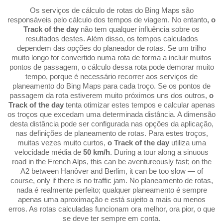
Os serviços de cálculo de rotas do Bing Maps são
responsáveis pelo cálculo dos tempos de viagem. No entanto
, o
Track of the day
não tem qualquer influência sobre os
resultados destes. Além disso, os tempos calculados
dependem das opções do planeador de rotas. Se um trilho
muito longo for convertido numa rota de forma a incluir muitos
pontos de passagem, o cálculo dessa rota pode demorar muito
tempo, porque é necessário recorrer aos serviços de
planeamento do Bing Maps para cada troço. Se os pontos de
passagem da rota estiverem muito próximos uns dos outros,
o
Track of the day
tenta otimizar estes tempos e calcular apenas
os troços que excedam uma determinada distância. A dimensão
desta distância pode ser configurada nas opções da aplicação,
nas definições de planeamento de rotas. Para estes troços,
muitas vezes muito curtos,
o Track of the day
utiliza uma
velocidade média de
50 km/h
. During a tour along a sinuous
road in the French Alps, this can be aventureously fast; on the
A2 between Hanôver and Berlim, it can be too slow — of
course, only if there is no traffic jam. No planeamento de rotas,
nada é realmente perfeito; qualquer planeamento é sempre
apenas uma aproximação e está sujeito a mais ou menos
erros. As rotas calculadas funcionam ora melhor, ora pior, o que
se deve ter sempre em conta.