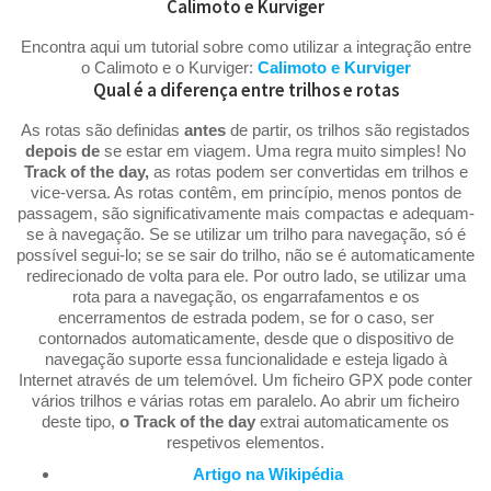
Calimoto e Kurviger
Encontra aqui um tutorial sobre como utilizar a integração entre
o Calimoto e o Kurviger:
Calimoto e Kurviger
Qual é a diferença entre trilhos e rotas
As rotas são definidas
antes
de partir, os trilhos são registados
depois
de
se estar em viagem. Uma regra muito simples! No
Track of the day,
as rotas podem ser convertidas em trilhos e
vice-versa. As rotas contêm, em princípio, menos pontos de
passagem, são significativamente mais compactas e adequam-
se à navegação. Se se utilizar um trilho para navegação, só é
possível segui-lo; se se sair do trilho, não se é automaticamente
redirecionado de volta para ele. Por outro lado, se utilizar uma
rota para a navegação, os engarrafamentos e os
encerramentos de estrada podem, se for o caso, ser
contornados automaticamente, desde que o dispositivo de
navegação suporte essa funcionalidade e esteja ligado à
Internet através de um telemóvel. Um ficheiro GPX pode conter
vários trilhos e várias rotas em paralelo. Ao abrir um ficheiro
deste tipo,
o Track of the day
extrai automaticamente os
respetivos elementos.
Artigo na Wikipédia