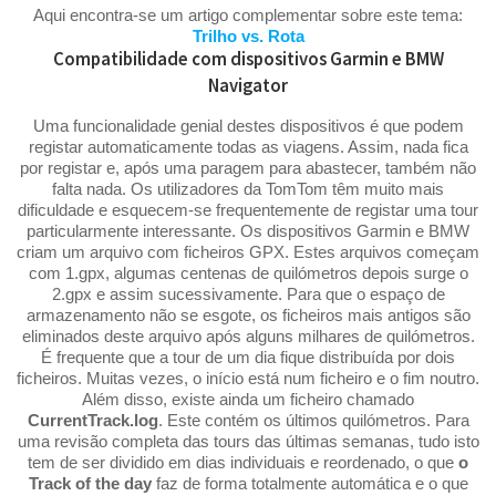
Aqui encontra-se um artigo complementar sobre este tema:
Trilho vs. Rota
Compatibilidade com dispositivos Garmin e BMW
Navigator
Uma funcionalidade genial destes dispositivos é que podem
registar automaticamente todas as viagens. Assim, nada fica
por registar e, após uma paragem para abastecer, também não
falta nada. Os utilizadores da TomTom têm muito mais
dificuldade e esquecem-se frequentemente de registar uma tour
particularmente interessante. Os dispositivos Garmin e BMW
criam um arquivo com ficheiros GPX. Estes arquivos começam
com 1.gpx, algumas centenas de quilómetros depois surge o
2.gpx e assim sucessivamente. Para que o espaço de
armazenamento não se esgote, os ficheiros mais antigos são
eliminados deste arquivo após alguns milhares de quilómetros.
É frequente que a tour de um dia fique distribuída por dois
ficheiros. Muitas vezes, o início está num ficheiro e o fim noutro.
Além disso, existe ainda um ficheiro chamado
CurrentTrack.log
. Este contém os últimos quilómetros. Para
uma revisão completa das tours das últimas semanas, tudo isto
tem de ser dividido em dias individuais e reordenado, o que
o
Track of the day
faz de forma totalmente automática e o que