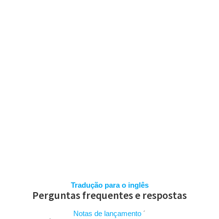
Skip
to
content
PERGUNTAS
FREQUENTES
Tradução para o inglês
Perguntas frequentes e respostas
Notas de lançamento
´