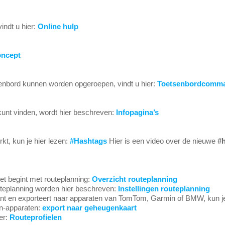
indt u hier:
Online hulp
ncept
senbord kunnen worden opgeroepen, vindt u hier:
Toetsenbordcomm
 kunt vinden, wordt hier beschreven:
Infopagina’s
kt, kun je hier lezen:
#Hashtags
Hier is een video over de nieuwe
#
 net begint met routeplanning:
Overzicht routeplanning
uteplanning worden hier beschreven:
Instellingen routeplanning
ant en exporteert naar apparaten van TomTom, Garmin of BMW, kun je
n-apparaten:
export naar geheugenkaart
ier:
Routeprofielen