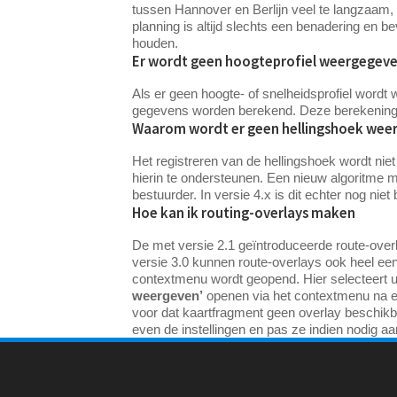
tussen Hannover en Berlijn veel te langzaam, nat
planning is altijd slechts een benadering en 
houden.
Er wordt geen hoogteprofiel weergegev
Als er geen hoogte- of snelheidsprofiel wordt
gegevens worden berekend. Deze berekening ka
Waarom wordt er geen hellingshoek wee
Het registreren van de hellingshoek wordt ni
hierin te ondersteunen. Een nieuw algoritme 
bestuurder. In versie 4.x is dit echter nog niet
Hoe kan ik routing-overlays maken
De met versie 2.1 geïntroduceerde route-overl
versie 3.0 kunnen route-overlays ook heel e
contextmenu wordt geopend. Hier selecteert 
weergeven’
openen via het contextmenu na ee
voor dat kaartfragment geen overlay beschikbaa
even de instellingen en pas ze indien nodig 