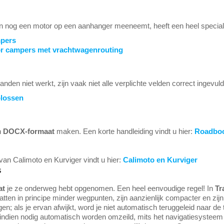
en nog een motor op een aanhanger meeneemt, heeft een heel special
mpers
or campers met vrachtwagenrouting
en niet werkt, zijn vaak niet alle verplichte velden correct ingevuld
plossen
n
DOCX-formaat
maken. Een korte handleiding vindt u hier:
Roadboo
 van Calimoto en Kurviger vindt u hier:
Calimoto en Kurviger
s
at
je ze onderweg hebt opgenomen. Een heel eenvoudige regel! In
Tr
en in principe minder wegpunten, zijn aanzienlijk compacter en zijn g
lgen; als je ervan afwijkt, word je niet automatisch teruggeleid naar 
n indien nodig automatisch worden omzeild, mits het navigatiesysteem 