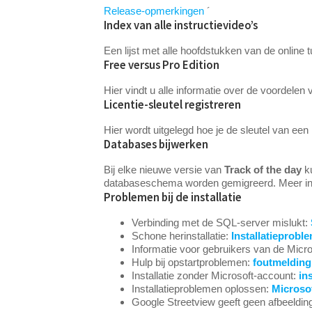
Release-opmerkingen
´
Index van alle instructievideo’s
Een lijst met alle hoofdstukken van de online tu
Free versus Pro Edition
Hier vindt u alle informatie over de voordelen
Licentie-sleutel registreren
Hier wordt uitgelegd hoe je de sleutel van een
Databases bijwerken
Bij elke nieuwe versie van
Track of the day
ku
databaseschema worden gemigreerd. Meer inf
Problemen bij de installatie
Verbinding met de SQL-server mislukt:
Schone herinstallatie:
Installatieprob
Informatie voor gebruikers van de Micr
Hulp bij opstartproblemen:
foutmelding 
Installatie zonder Microsoft-account:
in
Installatieproblemen oplossen:
Microsof
Google Streetview geeft geen afbeeldi