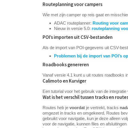
Routeplanning voor campers
Wie met zijn camper op reis gaat en misschi
ADAC routeplanner:
Routing voor ca
Nieuw in versie 5.0:
routeplanning vo
POI’s importen uit CSV-bestanden
Als de import van POI-gegevens uit CSV-bestand
Problemen bij de import van POI’s o
Roadbooks genereren
Vanaf versie 4.1 kunt u uit routes roadbooks i
Calimoto en Kurviger
Een tutorial voor het gebruik van de integratie
Wat is het verschil tussen tracks en route
Routes heb je
voordat
je vertrekt, tracks
nad
omgezet in tracks en omgekeerd. Routes bevatt
gebruikt voor navigatie, kun je deze alleen vo
voor de navigatie, kunnen files en afsluitinge