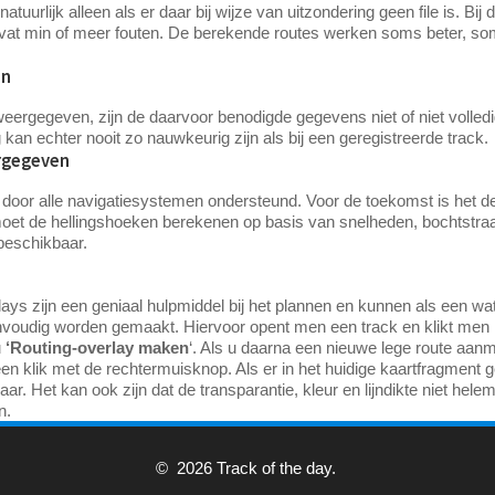
uurlijk alleen als er daar bij wijze van uitzondering geen file is. Bij 
bevat min of meer fouten. De berekende routes werken soms beter, so
en
 weergegeven, zijn de daarvoor benodigde gegevens niet of niet volle
n echter nooit zo nauwkeurig zijn als bij een geregistreerde track.
rgegeven
et door alle navigatiesystemen ondersteund. Voor de toekomst is he
moet de hellingshoeken berekenen op basis van snelheden, bochtstraa
 beschikbaar.
ays zijn een geniaal hulpmiddel bij het plannen en kunnen als een w
envoudig worden gemaakt. Hiervoor opent men een track en klikt men
u
‘Routing-overlay maken
‘. Als u daarna een nieuwe lege route aanm
n klik met de rechtermuisknop. Als er in het huidige kaartfragment g
r. Het kan ook zijn dat de transparantie, kleur en lijndikte niet hele
aan.
© 2026 Track of the day.