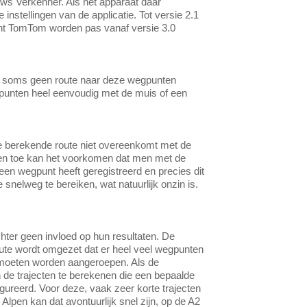
ws Verkenner. Als het apparaat daar
 instellingen van de applicatie. Tot versie 2.1
nt TomTom worden pas vanaf versie 3.0
er soms geen route naar deze wegpunten
epunten heel eenvoudig met de muis of een
e berekende route niet overeenkomt met de
f en toe kan het voorkomen dat men met de
en wegpunt heeft geregistreerd en precies dit
 snelweg te bereiken, wat natuurlijk onzin is.
hter geen invloed op hun resultaten. De
route wordt omgezet dat er heel veel wegpunten
n moeten worden aangeroepen. Als de
n de trajecten te berekenen die een bepaalde
igureerd. Voor deze, vaak zeer korte trajecten
 Alpen kan dat avontuurlijk snel zijn, op de A2