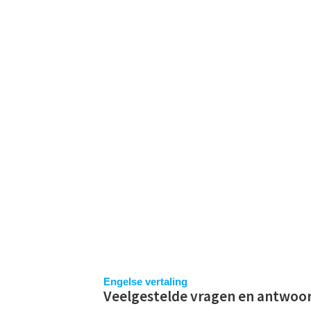
Spring
naar
inhoud
V
Engelse vertaling
Veelgestelde vragen en antwoo