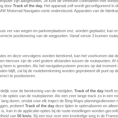
puter zijn aangesloten. Je kunt de vereisten controleren met Windo
ing door
Track of the day.
Het apparaat zelf wordt geconfigureerd in de
MW Motorrad Navigator-serie ondersteund. Apparaten van de fabrika
muis ver van wegen en parkeerplaatsen enz. worden geplaatst, kan 
orrecte positionering van de wegpunten. Vanaf versie 3 kunnen rout
utes en deze vervolgens worden berekend, kan het voorkomen dat d
den hiervoor zijn de veel grotere afstanden tussen de routepunten. A
g heen is gereden. Als het navigatiesysteem precies op dat moment e
en blijft, zal bij de routeberekening worden geprobeerd dit punt op de
rect te positioneren.
elijk voor de berekening van de reistijden.
Track of the day
heeft ec
an de opties van de routeplanner. Als een zeer lange track zo in een 
erg lang duren, omdat voor elk traject de Bing Maps-planningsdienste
iggen, probeert
Track of the day
deze tijden te optimaliseren en allee
is, kan in de applicatie-opties bij de route-instellingen worden geconf
lheid van
50 km/u
. Bij een tour over een kronkelige weg in de Franse