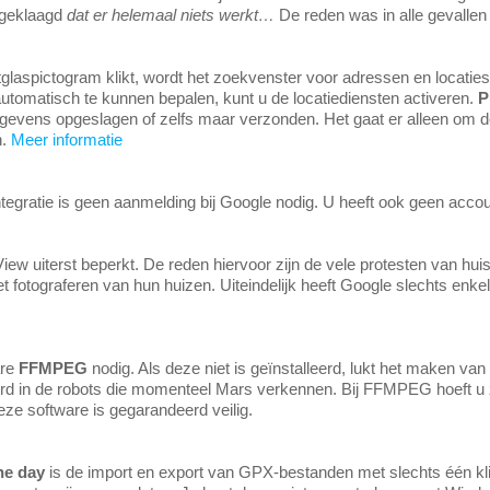
r geklaagd
dat er helemaal niets werkt…
De reden was in alle gevallen
otglaspictogram klikt, wordt het zoekvenster voor adressen en locaties
utomatisch te kunnen bepalen, kunt u de locatiediensten activeren.
P
egevens opgeslagen of zelfs maar verzonden. Het gaat er alleen om de
n.
Meer informatie
tegratie is geen aanmelding bij Google nodig. U heeft ook geen accou
iew uiterst beperkt. De reden hiervoor zijn de vele protesten van hui
 fotograferen van hun huizen. Uiteindelijk heeft Google slechts enkel
are
FFMPEG
nodig. Als deze niet is geïnstalleerd, lukt het maken va
eerd in de robots die momenteel Mars verkennen. Bij FFMPEG hoeft u
ze software is gegarandeerd veilig.
he day
is de import en export van GPX-bestanden met slechts één kli