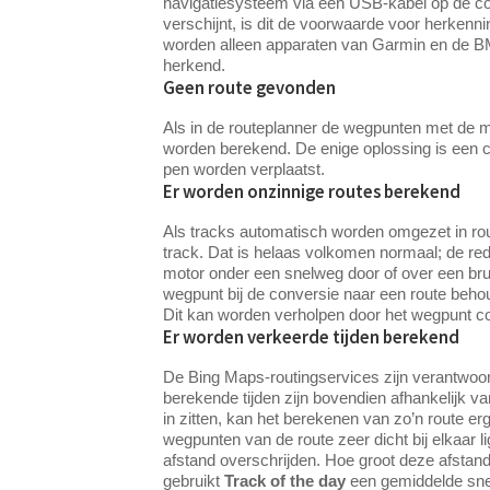
navigatiesysteem via een USB-kabel op de com
verschijnt, is dit de voorwaarde voor herkenn
worden alleen apparaten van Garmin en de B
herkend.
Geen route gevonden
Als in de routeplanner de wegpunten met de 
worden berekend. De enige oplossing is een c
pen worden verplaatst.
Er worden onzinnige routes berekend
Als tracks automatisch worden omgezet in ro
track. Dat is helaas volkomen normaal; de re
motor onder een snelweg door of over een bru
wegpunt bij de conversie naar een route behoud
Dit kan worden verholpen door het wegpunt cor
Er worden verkeerde tijden berekend
De Bing Maps-routingservices zijn verantwoord
berekende tijden zijn bovendien afhankelijk v
in zitten, kan het berekenen van zo’n route 
wegpunten van de route zeer dicht bij elkaar l
afstand overschrijden. Hoe groot deze afstand 
gebruikt
Track of the day
een gemiddelde sne