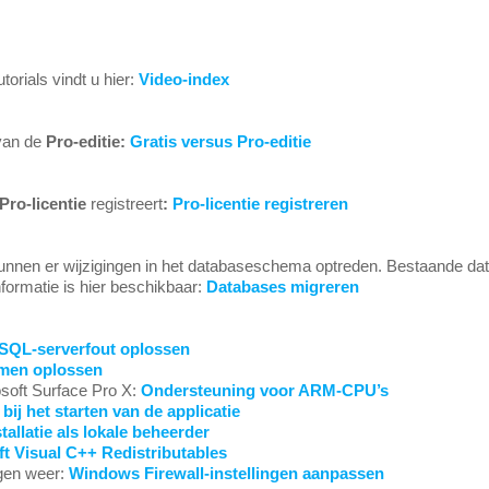
torials vindt u hier:
Video-index
 van de
Pro-editie:
Gratis versus Pro-editie
Pro-licentie
registreert
:
Pro-licentie registreren
nnen er wijzigingen in het databaseschema optreden. Bestaande da
ormatie is hier beschikbaar:
Databases migreren
SQL-serverfout oplossen
lemen oplossen
osoft Surface Pro X:
Ondersteuning voor ARM-CPU’s
bij het starten van de applicatie
stallatie als lokale beheerder
t Visual C++ Redistributables
ngen weer:
Windows Firewall-instellingen aanpassen