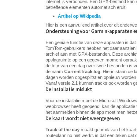
internet is verbonden. Een GPX-bestand kan m
betreffende elementen automatisch eruit.
Artikel op Wikipedia
Hier is een aanvullend artikel over dit onderw
Ondersteuning voor Garmin-apparaten e
Een geniale functie van deze apparaten is dat 
TomTom-gebruikers hebben het daar aanzienli
archief aan met GPX-bestanden. Deze archiev
opslagruimte op een gegeven moment opraakt, 
de tour van een dag over twee bestanden is ve
de naam
CurrentTrack.log
. Hierin staan de 
dagen worden opgesplitst en opnieuw worden
Vanaf versie 2.1 kunnen tracks ook worden ge
De installatie mislukt
Voor de installatie moet de Microsoft Windows
webbrowser heeft geopend, kan de applicatie v
het aanmelden binnen de app moet men hetzel
De kaart wordt niet weergegeven
Track of the day
maakt gebruik van het kaart
routeplanning niet werkt, is dat een teken dat d