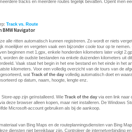
eerdere tracks en meerdere routes tegelijk bevatten. Opent men een
erp:
Track vs. Route
n BMW Navigator
ze alle ritten automatisch kunnen registreren. Zo wordt er niets verge
jk moeilijker en vergeten vaak een bijzonder coole tour op te nem
en beginnen met 1.gpx, enkele honderden kilometers later volgt 2.g
worden de oudste bestanden na enkele duizenden kilometers uit dit 
rdeeld. Vaak staat het begin in het ene bestand en het einde in het 
laatste kilometers. Voor een volledig overzicht van de tours van de afg
 gesorteerd, wat
Track of the day
volledig automatisch doet en waara
sorteerd op datum, naam, hoogte, lengte enz.
 Store-app zijn geïnstalleerd. Wie
Track of the day
via een link naar
ia deze browser alleen kopen, maar niet installeren. De Windows Store
fde Microsoft-account gebruiken als bij de aankoop.
materiaal van Bing Maps en de routeplanningsdiensten van Bing Maps
eze diensten niet bereikbaar zijn. Controleer de internetverbinding en d