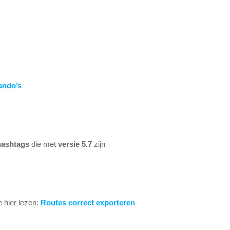
ando’s
hashtags
die met
versie 5.7
zijn
 hier lezen:
Routes correct exporteren