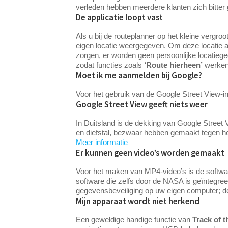
verleden hebben meerdere klanten zich bitte
De applicatie loopt vast
Als u bij de routeplanner op het kleine vergro
eigen locatie weergegeven. Om deze locatie a
zorgen, er worden geen persoonlijke locatieg
zodat functies zoals
‘Route hierheen’
werke
Moet ik me aanmelden bij Google?
Voor het gebruik van de Google Street View-in
Google Street View geeft niets weer
In Duitsland is de dekking van Google Street V
en diefstal, bezwaar hebben gemaakt tegen het
Meer informatie
Er kunnen geen video’s worden gemaakt
Voor het maken van MP4-video’s is de softw
software die zelfs door de NASA is geïntegr
gegevensbeveiliging op uw eigen computer; de
Mijn apparaat wordt niet herkend
Een geweldige handige functie van
Track of t