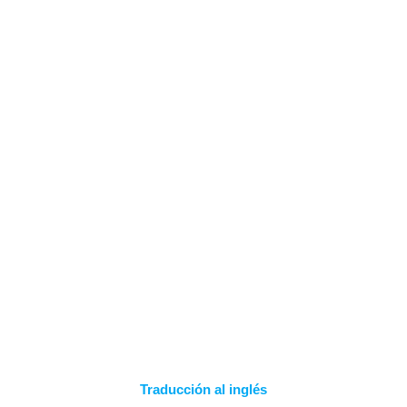
Saltar
al
contenido
PREGUNTAS Y
RESPUESTAS
Traducción al inglés