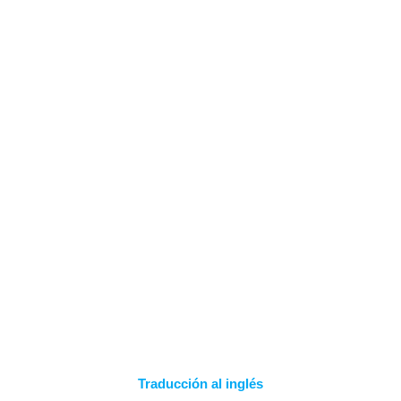
Saltar
al
contenido
NOTICIAS Y
NOVEDADES
Traducción al inglés