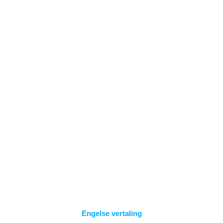
Spring
naar
inhoud
NIEUWS EN
UPDATES
Engelse vertaling