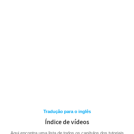
Skip
to
content
AJUDA ONLINE
Tradução para o inglês
Índice de vídeos
Aqui encontra uma lista de todos os capítulos dos tutoriais