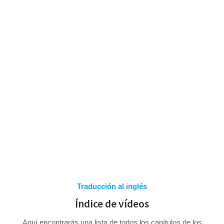
Saltar
al
contenido
AYUDA EN LÍNEA
Traducción al inglés
Índice de vídeos
Aquí encontrarás una lista de todos los capítulos de los