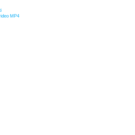
i
e video MP4